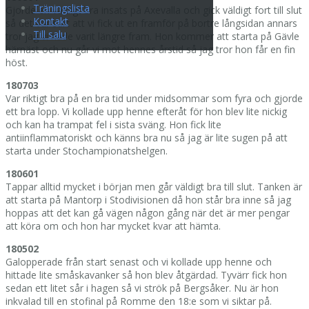
Träningslista
Gjorde en väldigt bra insats på Axevalla och gick väldigt fort till slut
Kontakt
så det var surt att vi fick ut en framför på bortre långsidan annars
Till salu
tror jag vi hade varit längre fram. Hon kommer att starta på Gävle
härnäst och nu går vi mot hennes årstid så jag tror hon får en fin
höst.
180703
Var riktigt bra på en bra tid under midsommar som fyra och gjorde
ett bra lopp. Vi kollade upp henne efteråt för hon blev lite nickig
och kan ha trampat fel i sista sväng. Hon fick lite
antiinflammatoriskt och känns bra nu så jag är lite sugen på att
starta under Stochampionatshelgen.
180601
Tappar alltid mycket i början men går väldigt bra till slut. Tanken är
att starta på Mantorp i Stodivisionen då hon står bra inne så jag
hoppas att det kan gå vägen någon gång när det är mer pengar
att köra om och hon har mycket kvar att hämta.
180502
Galopperade från start senast och vi kollade upp henne och
hittade lite småskavanker så hon blev åtgärdad. Tyvärr fick hon
sedan ett litet sår i hagen så vi strök på Bergsåker. Nu är hon
inkvalad till en stofinal på Romme den 18:e som vi siktar på.