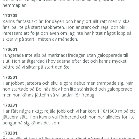
hemmaplan.
170703
Känns fantastiskt fin för dagen och har gjort allt rätt men vi ska
finslipa lite på startsnabbheten. Hon är stark och rejäl och blir
intressant att följa och även om jag inte har hittat något lopp så
siktar vi på start i mitten av månaden.
170601
Fungerade inte alls på marknadsfredagen utan galopperade till
slut. Hon är åtgärdad i hovlederna efter det och känns mycket
bättre så vi siktar på start den 5:e.
170501
Har jobbat jättebra och skulle göra debut men trampade sig. När
hon startade på Bollnäs blev hon lite stänkrädd och galopperade
men hon känns jättefin så vi laddar för fredag.
170331
Har fått några riktigt rejäla jobb och vi har kört 1.18/1600 m på ett
jättebra sätt. Hon känns väl förberedd och hon har alldeles för lite
pengar på sig känns det som.
170301
Är en väldigt trevlig häst som vi har tränat på med ett tag och hon