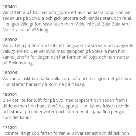
180401
Var jättebra på Bollnäs och gjorde ett av sina bästa lopp. Hon var
sedan ute på Solvalla och gick jättebra och kändes stark och rejäl.
Hon gick väldigt fort sista biten men rådde inte på Bula Bula Am.
Nu siktar vi på V75 idag.
180302
Var jättefin på Romme trots ett långsamt första varv och avgjorde
väldigt enkelt. Det var synd med galoppen på Solvalla men hon
känns jättefin för dagen och har formen på topp och hon startar
på Bollnäs idag.
180206
Var fantastiskt bra på Solvalla som tvåa och har gjort det jättebra.
Hon startar härnäst på Romme på fredag.
180101
Blev det lite för tufft för på V75 med tappstart och sedan fram i
dödens men hon hade ändå lite sparat. Hon känns fräsch och fin
och startar på under vintern och kommer att tjäna fina pengar
som det känns.
171201
Fick inte riktigt upp farten förrän 800 kvar senast och då fick hon