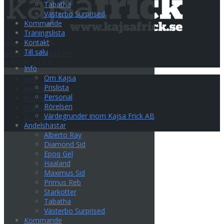
Tabatha
Västerbo Surprised
Kommande
Träningslista
Kontakt
Strandvägen 35
Till salu
kajsa.frick@telia.com
070-285 33 31
Info
Om Kajsa
Info
Prislista
Andelshästar
Personal
Kommande
Rörelsen
Träningslista
Värdegrunder inom Kajsa Frick AB
Kontakt
Andelshästar
Till salu
Alberto Ray
Diamond Sid
Epoq Gel
Haaland
Maximus Sid
Primus Reb
Starkotter
Tabatha
Västerbo Surprised
Kommande