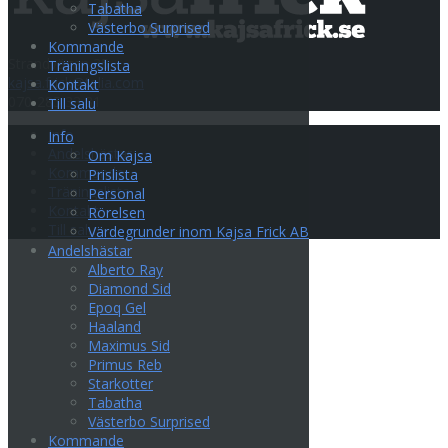
Tabatha
Västerbo Surprised
Kommande
Strandvägen 35
Träningslista
kajsa.frick@telia.com
Kontakt
070-285 33 31
Till salu
Info
Info
Andelshästar
Om Kajsa
Kommande
Prislista
Träningslista
Personal
Kontakt
Rörelsen
Till salu
Värdegrunder inom Kajsa Frick AB
Andelshästar
Alberto Ray
Diamond Sid
Epoq Gel
Haaland
Maximus Sid
Primus Reb
Starkotter
Tabatha
Västerbo Surprised
Kommande