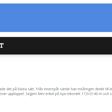
T
tade det på bästa sätt. Från innerspår sände han treåringen direkt ti
över upploppet. Segern blev enkel på nya rekordet 17,0/2140 m och se