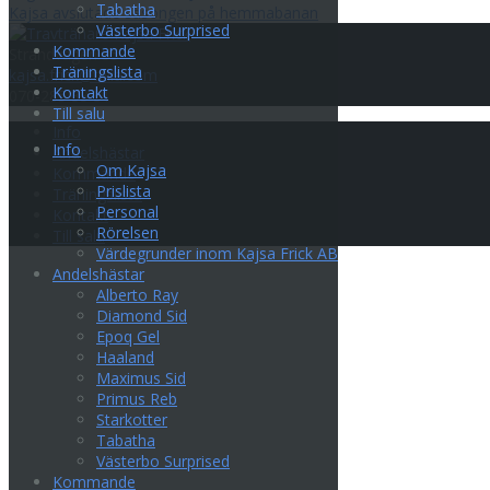
Tabatha
Kajsa avslutade säsongen på hemmabanan
Västerbo Surprised
Kommande
Strandvägen 35
Träningslista
kajsa.frick@telia.com
Kontakt
070-285 33 31
Till salu
Info
Info
Andelshästar
Om Kajsa
Kommande
Prislista
Träningslista
Personal
Kontakt
Rörelsen
Till salu
Värdegrunder inom Kajsa Frick AB
Andelshästar
Alberto Ray
Diamond Sid
Epoq Gel
Haaland
Maximus Sid
Primus Reb
Starkotter
Tabatha
Västerbo Surprised
Kommande