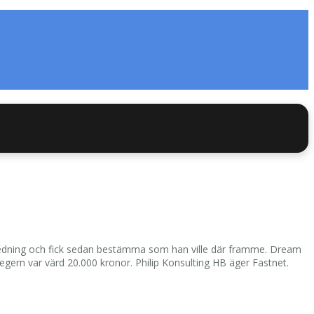
ll ledning och fick sedan bestämma som han ville där framme. Dream
gern var värd 20.000 kronor. Philip Konsulting HB äger Fastnet.