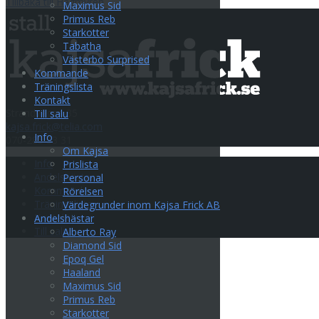
Tillbaka till Hagmyren
Maximus Sid
Primus Reb
Starkotter
Tabatha
Västerbo Surprised
Kommande
Träningslista
Kontakt
Strandvägen 35
Till salu
kajsa.frick@telia.com
Info
070-285 33 31
Om Kajsa
Info
Prislista
Andelshästar
Personal
Kommande
Rörelsen
Träningslista
Värdegrunder inom Kajsa Frick AB
Kontakt
Andelshästar
Till salu
Alberto Ray
Diamond Sid
Epoq Gel
Haaland
Maximus Sid
Primus Reb
Starkotter