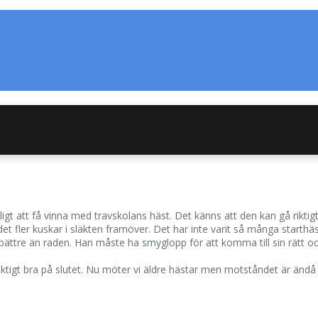
igt att få vinna med travskolans häst. Det känns att den kan gå riktigt
det fler kuskar i släkten framöver. Det har inte varit så många starth
art bättre än raden. Han måste ha smyglopp för att komma till sin rätt 
iktigt bra på slutet. Nu möter vi äldre hästar men motståndet är ändå