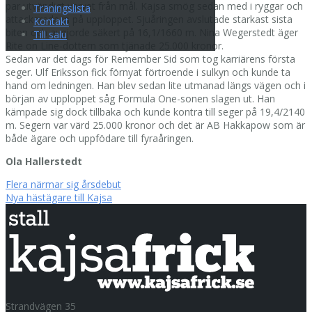
par utvändigt varvet från mål. Kajsa smög sedan med i ryggar och
Träningslista
attackerade in på upploppet. Sjuåringen avslutade starkast sista
Kontakt
biten och avgjorde säkert på 16,1/1660 m. Nina Wegerstedt äger
Till salu
Rite on Line-dottern som tjänade 25.000 kronor.
Sedan var det dags för Remember Sid som tog karriärens första
seger. Ulf Eriksson fick förnyat förtroende i sulkyn och kunde ta
hand om ledningen. Han blev sedan lite utmanad längs vägen och i
början av upploppet såg Formula One-sonen slagen ut. Han
kämpade sig dock tillbaka och kunde kontra till seger på 19,4/2140
m. Segern var värd 25.000 kronor och det är AB Hakkapow som är
både ägare och uppfödare till fyraåringen.
Ola Hallerstedt
Inläggsnavigering
Flera närmar sig årsdebut
Nya hästägare till Kajsa
Strandvägen 35