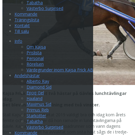
Tabatha
Västerbo Surprised
Kommande
Träningslista
Kontakt
Till salu
Info
Om Kajsa
Prislista
Personal
Rörelsen
Värdegrunder inom Kajsa Frick AB
Andelshästar
Alberto Ray
Diamond Sid
Epoq Gel
Kajsa Frick selade ut två hästar på Gävles lunchtävlingar
Haaland
idag.
Maximus Sid
Det blev maximal utdelning med två vinster.
Primus Reb
Stall Kajsa Frick har startat 2019 väldigt bra och idag kom årets
Starkotter
femte och sjätte seger då hon ramade in lunchtävlingarna på
Tabatha
Gävle. Kajsa började med Juni Roadrunner som vann dagens
Västerbo Surprised
första lopp. Efter att ha avvaktat som sista häst sågs de i tredje-
Kommande