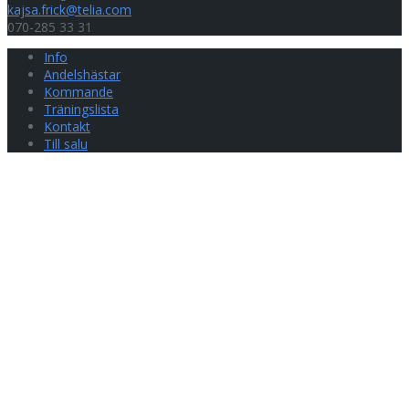
kajsa.frick@telia.com
070-285 33 31
Info
Andelshästar
Kommande
Träningslista
Kontakt
Till salu