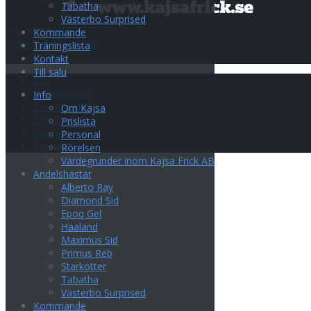
Tabatha
Västerbo Surprised
Strandvägen 35
Kommande
kajsa.frick@telia.com
Träningslista
070-285 33 31
Kontakt
Till salu
Info
Andelshästar
Info
Kommande
Om Kajsa
Träningslista
Prislista
Kontakt
Personal
Till salu
Rörelsen
Värdegrunder inom Kajsa Frick AB
Andelshästar
Alberto Ray
Diamond Sid
Epoq Gel
Haaland
Maximus Sid
Primus Reb
Starkotter
Tabatha
Västerbo Surprised
Kommande