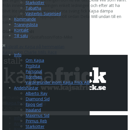
Starkotter
Från innerspår höll sjuåringen enkelt ledningen och efter att ha
Tabatha
blivit lite uppvaktade genom första sväng fick Kajsa dämpa
Västerbo Surprised
tempot en bit. Över upploppet höll sedan Della Will undan till en
Kommande
säker seger.
Träningslista
Kontakt
Ola Hallerstedt
Till salu
Foto: Thomas Gustafsson/Foto-Mike
Inläggsnavigering
V4-skräll av Kajsa på hemmaplan
Kajsa vann Charlie Mills Race
Info
Om Kajsa
Prislista
Personal
Rörelsen
Värdegrunder inom Kajsa Frick AB
Andelshästar
Alberto Ray
Strandvägen 35
Diamond Sid
kajsa.frick@telia.com
Epoq Gel
070-285 33 31
Haaland
Maximus Sid
Info
Primus Reb
Andelshästar
Starkotter
Kommande