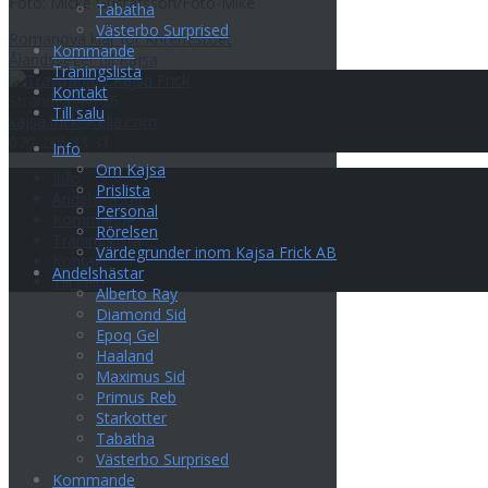
Foto: Micke Gustafsson/Foto-Mike
Tabatha
Västerbo Surprised
Inläggsnavigering
Romanova klar för Kriteriestoet
Kommande
Ålandsseger till Kajsa
Träningslista
Kontakt
Strandvägen 35
Till salu
kajsa.frick@telia.com
070-285 33 31
Info
Om Kajsa
Info
Prislista
Andelshästar
Personal
Kommande
Rörelsen
Träningslista
Värdegrunder inom Kajsa Frick AB
Kontakt
Andelshästar
Till salu
Alberto Ray
Diamond Sid
Epoq Gel
Haaland
Maximus Sid
Primus Reb
Starkotter
Tabatha
Västerbo Surprised
Kommande