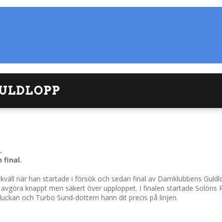
ULDLOPP
.
final.
ikväll när han startade i försök och sedan final av Damklubbens Guld
en avgöra knappt men säkert över upploppet. I finalen startade Solöns 
uckan och Turbo Sund-dottern hann dit precis på linjen.