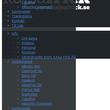
Tabatha
Västerbo Surprised
Kommande
Strandvägen 35
Träningslista
kajsa.frick@telia.com
Kontakt
070-285 33 31
Till salu
Info
Info
Andelshästar
Om Kajsa
Kommande
Prislista
Träningslista
Personal
Kontakt
Rörelsen
Till salu
Värdegrunder inom Kajsa Frick AB
Andelshästar
Alberto Ray
Diamond Sid
Epoq Gel
Haaland
Maximus Sid
Primus Reb
Starkotter
Tabatha
Västerbo Surprised
Kommande