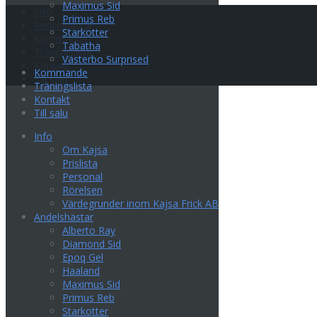
Maximus Sid
Info
Primus Reb
Andelshästar
Starkotter
Kommande
Tabatha
Träningslista
Västerbo Surprised
Kontakt
Kommande
Till salu
Träningslista
Kontakt
Till salu
Info
Om Kajsa
Prislista
Personal
Rörelsen
Värdegrunder inom Kajsa Frick AB
Andelshästar
Alberto Ray
Diamond Sid
Epoq Gel
Haaland
Maximus Sid
Primus Reb
Starkotter