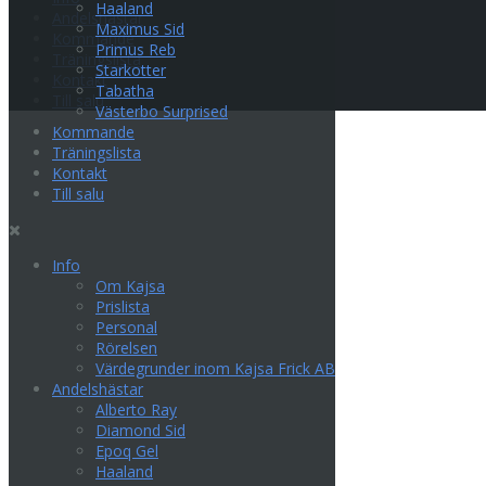
Haaland
Andelshästar
Maximus Sid
Kommande
Primus Reb
Träningslista
Starkotter
Kontakt
Tabatha
Till salu
Västerbo Surprised
Kommande
Träningslista
Kontakt
Till salu
Info
Om Kajsa
Prislista
Personal
Rörelsen
Värdegrunder inom Kajsa Frick AB
Andelshästar
Alberto Ray
Diamond Sid
Epoq Gel
Haaland