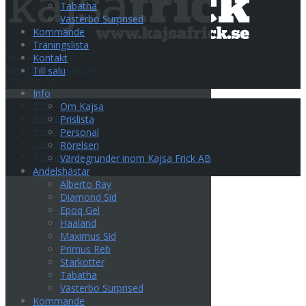
Tabatha
Västerbo Surprised
Kommande
Träningslista
Strandvägen 35
Kontakt
kajsa.frick@telia.com
Till salu
070-285 33 31
Info
Info
Om Kajsa
Andelshästar
Prislista
Kommande
Personal
Träningslista
Rörelsen
Kontakt
Värdegrunder inom Kajsa Frick AB
Till salu
Andelshästar
Alberto Ray
Diamond Sid
Epoq Gel
Haaland
Maximus Sid
Primus Reb
Starkotter
Tabatha
Västerbo Surprised
Kommande