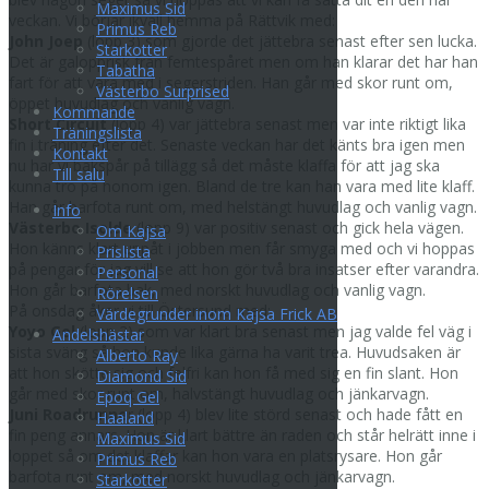
Maximus Sid
veckan. Vi börjar ikväll hemma på Rättvik med:
Primus Reb
John Joep
(lopp 3) som gjorde det jättebra senast efter sen lucka.
Starkotter
Det är galopprisk från femtespåret men om han klarar det har han
Tabatha
fart för att vara med i segerstriden. Han går med skor runt om,
Västerbo Surprised
öppet huvudlag och vanlig vagn.
Kommande
Short Circuit
(lopp 4) var jättebra senast men var inte riktigt lika
Träningslista
fin i träning efter det. Senaste veckan har det känts bra igen men
Kontakt
nu har vi bakspår på tillägg så det måste klaffa för att jag ska
Till salu
kunna tro på honom igen. Bland de tre kan han vara med lite klaff.
Han går barfota runt om, med helstängt huvudlag och vanlig vagn.
Info
Västerbo Isolde
(lopp 9) var positiv senast och gick hela vägen.
Om Kajsa
Hon känns klart uppåt i jobben men får smyga med och vi hoppas
Prislista
på pengar för jag vill se att hon gör två bra insatser efter varandra.
Personal
Hon går barfota bak, med norskt huvudlag och vanlig vagn.
Rörelsen
På onsdag åker vi till Östersund med:
Värdegrunder inom Kajsa Frick AB
Yoyo Gel
(lopp 2) som var klart bra senast men jag valde fel väg i
Andelshästar
sista sväng så hon kunde lika gärna ha varit trea. Huvudsaken är
Alberto Ray
att hon skötte sig och felfri kan hon få med sig en fin slant. Hon
Diamond Sid
går med skor runt om, halvstängt huvudlag och jänkarvagn.
Epoq Gel
Juni Roadrunne
r (lopp 4) blev lite störd senast och hade fått en
Haaland
fin peng annars. Hon är klart bättre än raden och står helrätt inne i
Maximus Sid
loppet så om det klaffar kan hon vara en platsrysare. Hon går
Primus Reb
barfota runt om, med norskt huvudlag och jänkarvagn.
Starkotter