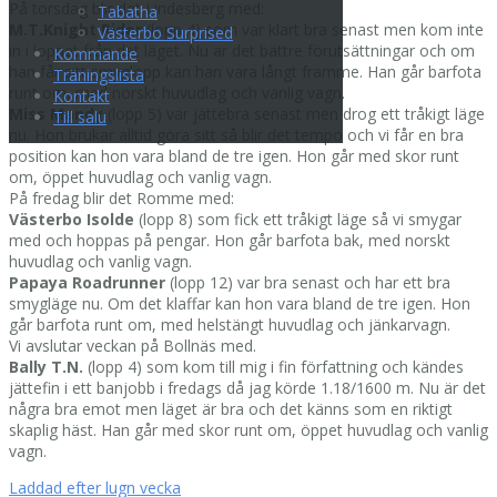
På torsdag blir det Lindesberg med:
Tabatha
M.T.Knight Rider
(lopp 4) som var klart bra senast men kom inte
Västerbo Surprised
in i loppet från det läget. Nu är det bättre förutsättningar och om
Kommande
han får sitt smyglopp kan han vara långt framme. Han går barfota
Träningslista
runt om, med norskt huvudlag och vanlig vagn.
Kontakt
Miss Mandy
(lopp 5) var jättebra senast men drog ett tråkigt läge
Till salu
nu. Hon brukar alltid göra sitt så blir det tempo och vi får en bra
position kan hon vara bland de tre igen. Hon går med skor runt
om, öppet huvudlag och vanlig vagn.
På fredag blir det Romme med:
Västerbo Isolde
(lopp 8) som fick ett tråkigt läge så vi smygar
med och hoppas på pengar. Hon går barfota bak, med norskt
huvudlag och vanlig vagn.
Papaya Roadrunner
(lopp 12) var bra senast och har ett bra
smygläge nu. Om det klaffar kan hon vara bland de tre igen. Hon
går barfota runt om, med helstängt huvudlag och jänkarvagn.
Vi avslutar veckan på Bollnäs med.
Bally T.N.
(lopp 4) som kom till mig i fin författning och kändes
jättefin i ett banjobb i fredags då jag körde 1.18/1600 m. Nu är det
några bra emot men läget är bra och det känns som en riktigt
skaplig häst. Han går med skor runt om, öppet huvudlag och vanlig
vagn.
Inläggsnavigering
Laddad efter lugn vecka