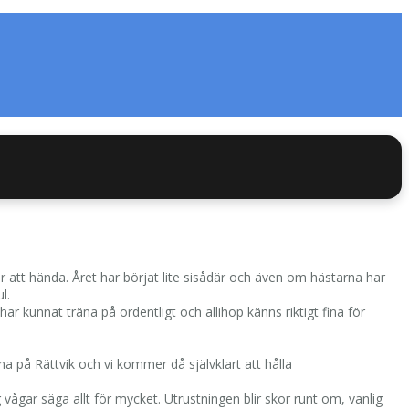
r att hända. Året har börjat lite sisådär och även om hästarna har
l.
 har kunnat träna på ordentligt och allihop känns riktigt fina för
 på Rättvik och vi kommer då självklart att hålla
 vågar säga allt för mycket. Utrustningen blir skor runt om, vanlig