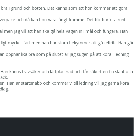
r bra i grund och botten. Det känns som att hon kommer att göra
e överpace och då kan hon vara långt framme. Det blir barfota runt
l men jag vill att han ska gå hela vägen in i mål och fungera. Han
ldigt mycket fart men han har stora bekymmer att gå felfritt. Han går
n öppnar lika bra som på slutet är jag sugen på att köra i ledning
Han känns travsäker och lättplacerad och får säkert en fin slant och
ack.
n. Han är startsnabb och kommer vi till ledning vill jag gärna köra
dlag.