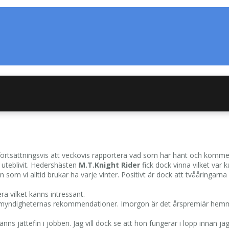
r fortsättningsvis att veckovis rapportera vad som har hänt och komme
r uteblivit. Hedershästen
M.T.Knight Rider
fick dock vinna vilket var ku
n som vi alltid brukar ha varje vinter. Positivt är dock att tvååringarna
 vilket känns intressant.
älsomyndigheternas rekommendationer. Imorgon är det årspremiär hemma
ns jättefin i jobben. Jag vill dock se att hon fungerar i lopp innan jag