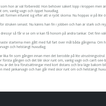
ns som hon är väl förberedd. Hon behöver säkert lopp i kroppen men ä
unt om, vanlig vagn och öppet huvudlag.
att formen infunnit sig efter att vi ryckt skorna. Nu hoppas vi på lit
ör struken senast. Nu känns han fin i jobben och han är stark och rejä
t dressyr så får vi se om vi kan få honom på andra tankar. Det finn vä
enaste starterna men gått med full fart över mål båda gångerna. Om ha
arvagn och helstängt huvudlag.
 lika fin som gången innan men det berodde på lite utrustningsstrul. 
 första gången och det blir skor runt om, vanlig vagn och can’t-see-b
nu är det bra förutsättningar med kort distans och bra läge bakom bile
 gången med jänkarvagn och han går med skor runt om och helstängt huvu